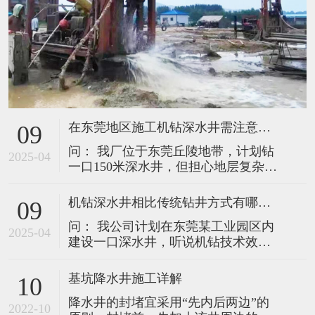
在东莞地区施工机钻深水井需注意哪些要点？如何延长水井使用寿命？
09
问： 我厂位于东莞丘陵地带，计划钻
2025-04
一口150米深水井，但担心地层复杂影
响成井效果。请问施工中需特别注意
哪些问题？后续应如何维护以保障长
机钻深水井相比传统钻井方式有哪些核心优势？施工中如何保障成井质量？
09
期供水稳定？ 答： 针对东莞地区常见
问： 我公司计划在东莞某工业园区内
的地质特点（如上部松散砂层、中部
2025-04
建设一口深水井，听说机钻技术效率
风化岩、深层裂隙水），结合我司多
更高，能否详细说明其优势？施工过
年施工经验，需重点关注以下环节：
程中如何确保成井质量和用水安全？
一、复杂地层施工的三大
基坑降水井施工详解
10
答： 机钻深水井技术凭借其高效性、
降水井的封堵宜采用“先内后两边”的
精准性和适应性，已成为工业及民用
2022-10