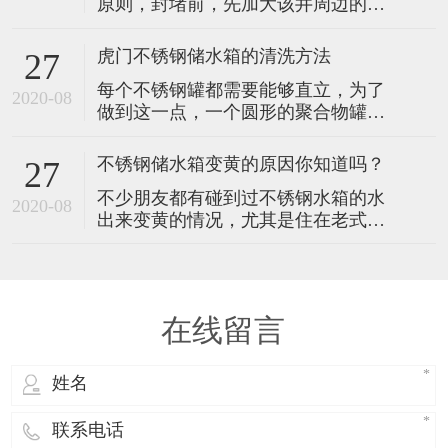
原则，封堵前，先加大该井周边的降
供水领域的首选方案。以下是其核心
水力度，使待封井管内水位降至最低
优势及成井质量控制的关键环节：
进行封堵，对最后封堵的降水 井，应
一、机钻深水井的四大核心优势
虎门不锈钢储水箱的清洗方法
27
慎重处理。具体封井顺序及时间要根
每个不锈钢罐都需要能够直立，为了
据现场观测及设计要求确定，完整施
2020-08
做到这一点，一个圆形的聚合物罐可
工流程如下： 一、降水方案设计 1、
以放置在粉碎机的粉尘上，而不锈钢
根据工程图纸和地质条件，结合工程
罐必须放置在坚固和紧凑的基础上。
实际情况进行降水方案设计。
不锈钢储水箱变黄的原因你知道吗？
27
由于金属水箱结构美观，在地基上安
不少朋友都有碰到过不锈钢水箱的水
装金属水箱非常重要。 它很重，一旦
2020-08
出来变黄的情况，尤其是住在老式建
坠落就会立即影响它的结构完整性。
筑里面的朋友，遇到从楼顶不锈钢水
以下是最常见的两种工艺：化学酸
箱出水变黄的情况会更多，这些变黄
洗：化学酸洗，例如酸洗，用于清
的水是属于已经被污染的水，是不能
饮用的，所以大家需要注意遇到水箱
在线留言
出来的水变黄的情况，千万不要继续
引用或者用于煮食。那么不锈钢水箱
的水为什么会变黄呢？原因可能有以
下几种