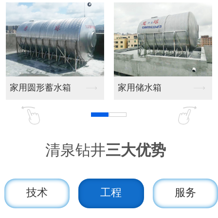
蓄水箱
家用储水箱
温泉钻井现
清泉钻井
三大优势
技术
工程
服务