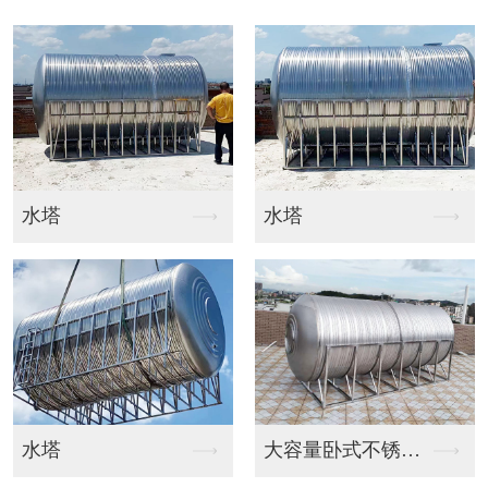
水塔
钻井
大容量卧式不锈钢蓄水...
机钻深水井