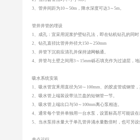
3、管井间距为10～50m，降水深度可达3～5m。
管井井管的埋设
1、成孔：宜采用泥浆护壁钻孔法，即在钻机钻孔的同时
2、钻孔直径比管井外径大150～250mm
3、井管下沉前应清孔并保持滤网畅通。
4、井管与土壁之间用3～15mm砾石填充作为过滤层，地
吸水系统安装
1、吸水管宜釆用直径为50～100mm、的胶皮管或钢
2、吸水管上端装设带法兰盘的短钢管一节。
3、吸水管上端出口与50～100mm离心泵相连。
4、通常每个管井单独用一台水泵，设置标高尽可能设在
5、当水泵排水量大于单孔管井涌水量数倍时，也可另
井点运行