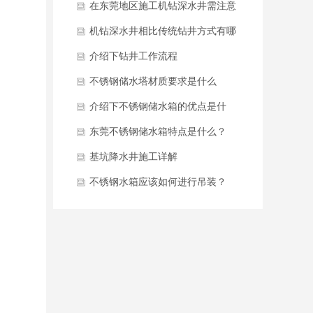
术要点
在东莞地区施工机钻深水井需注意
哪些要点？如何延长水井使用寿
机钻深水井相比传统钻井方式有哪
命？
些核心优势？施工中如何保障成井
介绍下钻井工作流程
质量？
不锈钢储水塔材质要求是什么
介绍下不锈钢储水箱的优点是什
么？
东莞不锈钢储水箱特点是什么？
基坑降水井施工详解
不锈钢水箱应该如何进行吊装？