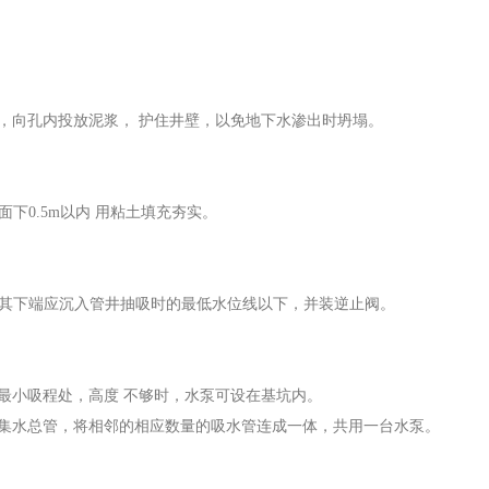
，向孔内投放泥浆， 护住井壁，以免地下水渗出时坍塌。
面下0.5m以内 用粘土填充夯实。
管，其下端应沉入管井抽吸时的最低水位线以下，并装逆止阀。
最小吸程处，高度 不够时，水泵可设在基坑内。
设集水总管，将相邻的相应数量的吸水管连成一体，共用一台水泵。