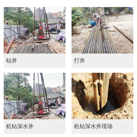
打井
水塔
机钻深水井现场
水塔