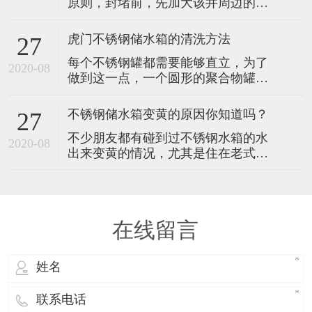
原则，封堵前，先加大该井周边的降
供水领域的首选方案。以下是其核心
水力度，使待封井管内水位降至最低
优势及成井质量控制的关键环节：
进行封堵，对最后封堵的降水 井，应
一、机钻深水井的四大核心优势
虎门不锈钢储水箱的清洗方法
27
慎重处理。具体封井顺序及时间要根
每个不锈钢罐都需要能够直立，为了
据现场观测及设计要求确定，完整施
2020-08
做到这一点，一个圆形的聚合物罐可
工流程如下： 一、降水方案设计 1、
以放置在粉碎机的粉尘上，而不锈钢
根据工程图纸和地质条件，结合工程
罐必须放置在坚固和紧凑的基础上。
实际情况进行降水方案设计。
不锈钢储水箱变黄的原因你知道吗？
27
由于金属水箱结构美观，在地基上安
不少朋友都有碰到过不锈钢水箱的水
装金属水箱非常重要。 它很重，一旦
2020-08
出来变黄的情况，尤其是住在老式建
坠落就会立即影响它的结构完整性。
筑里面的朋友，遇到从楼顶不锈钢水
以下是最常见的两种工艺：化学酸
箱出水变黄的情况会更多，这些变黄
洗：化学酸洗，例如酸洗，用于清
的水是属于已经被污染的水，是不能
饮用的，所以大家需要注意遇到水箱
在线留言
出来的水变黄的情况，千万不要继续
引用或者用于煮食。那么不锈钢水箱
的水为什么会变黄呢？原因可能有以
下几种