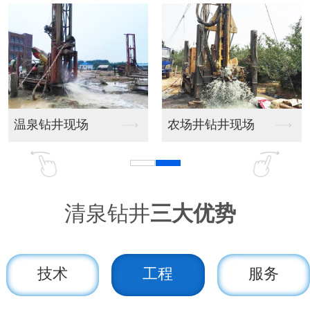
场
农场井钻井现场
家用圆形蓄水
清泉钻井
三大优势
技术
工程
服务