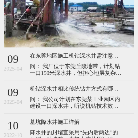
在东莞地区施工机钻深水井需注意哪些要点？如何延长水井使用寿命？
09
问： 我厂位于东莞丘陵地带，计划钻
2025-04
一口150米深水井，但担心地层复杂影
响成井效果。请问施工中需特别注意
哪些问题？后续应如何维护以保障长
机钻深水井相比传统钻井方式有哪些核心优势？施工中如何保障成井质量？
09
期供水稳定？ 答： 针对东莞地区常见
问： 我公司计划在东莞某工业园区内
的地质特点（如上部松散砂层、中部
2025-04
建设一口深水井，听说机钻技术效率
风化岩、深层裂隙水），结合我司多
更高，能否详细说明其优势？施工过
年施工经验，需重点关注以下环节：
程中如何确保成井质量和用水安全？
一、复杂地层施工的三大
基坑降水井施工详解
10
答： 机钻深水井技术凭借其高效性、
降水井的封堵宜采用“先内后两边”的
精准性和适应性，已成为工业及民用
2022-10