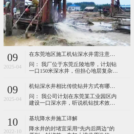
在东莞地区施工机钻深水井需注意哪些要点？如何延长水井使用寿命？
09
问： 我厂位于东莞丘陵地带，计划钻
2025-04
一口150米深水井，但担心地层复杂影
响成井效果。请问施工中需特别注意
哪些问题？后续应如何维护以保障长
机钻深水井相比传统钻井方式有哪些核心优势？施工中如何保障成井质量？
09
期供水稳定？ 答： 针对东莞地区常见
问： 我公司计划在东莞某工业园区内
的地质特点（如上部松散砂层、中部
2025-04
建设一口深水井，听说机钻技术效率
风化岩、深层裂隙水），结合我司多
更高，能否详细说明其优势？施工过
年施工经验，需重点关注以下环节：
程中如何确保成井质量和用水安全？
一、复杂地层施工的三大
基坑降水井施工详解
10
答： 机钻深水井技术凭借其高效性、
降水井的封堵宜采用“先内后两边”的
精准性和适应性，已成为工业及民用
2022-10