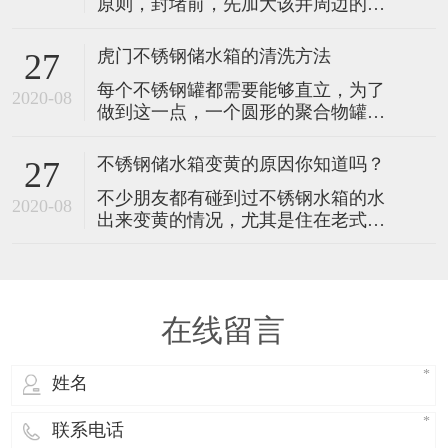
原则，封堵前，先加大该井周边的降
供水领域的首选方案。以下是其核心
水力度，使待封井管内水位降至最低
优势及成井质量控制的关键环节：
进行封堵，对最后封堵的降水 井，应
一、机钻深水井的四大核心优势
虎门不锈钢储水箱的清洗方法
27
慎重处理。具体封井顺序及时间要根
每个不锈钢罐都需要能够直立，为了
据现场观测及设计要求确定，完整施
2020-08
做到这一点，一个圆形的聚合物罐可
工流程如下： 一、降水方案设计 1、
以放置在粉碎机的粉尘上，而不锈钢
根据工程图纸和地质条件，结合工程
罐必须放置在坚固和紧凑的基础上。
实际情况进行降水方案设计。
不锈钢储水箱变黄的原因你知道吗？
27
由于金属水箱结构美观，在地基上安
不少朋友都有碰到过不锈钢水箱的水
装金属水箱非常重要。 它很重，一旦
2020-08
出来变黄的情况，尤其是住在老式建
坠落就会立即影响它的结构完整性。
筑里面的朋友，遇到从楼顶不锈钢水
以下是最常见的两种工艺：化学酸
箱出水变黄的情况会更多，这些变黄
洗：化学酸洗，例如酸洗，用于清
的水是属于已经被污染的水，是不能
饮用的，所以大家需要注意遇到水箱
在线留言
出来的水变黄的情况，千万不要继续
引用或者用于煮食。那么不锈钢水箱
的水为什么会变黄呢？原因可能有以
下几种