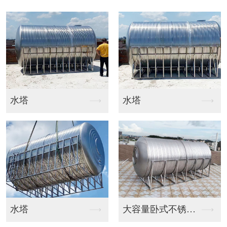
水塔
钻井
大容量卧式不锈钢蓄水...
机钻深水井