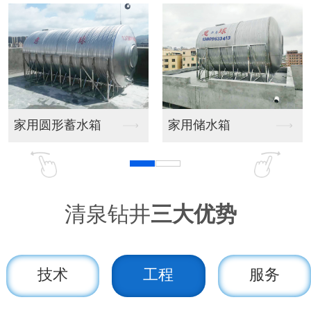
水箱
家用储水箱
温泉钻井现场
清泉钻井
三大优势
技术
工程
服务